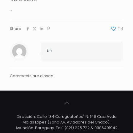
.
Share
114
biz
Comments are closed.
Dirección: Calle "34 Curuguateños" N. 149 Casi Avda
Molas López (Zona Av. Aviadores del Chaco).
Asunción. Paraguay. Telf. (021) 225 722 & 0986491942