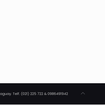
aguay. Telf. (021) 225 722 & 0986491942