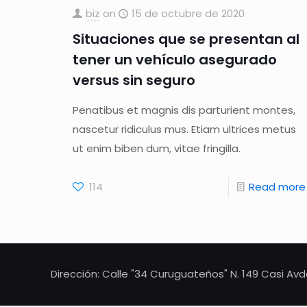
biz
on
15 de octubre de 2020
Situaciones que se presentan al
tener un vehículo asegurado
versus sin seguro
Penatibus et magnis dis parturient montes,
nascetur ridiculus mus. Etiam ultrices metus
ut enim biben dum, vitae fringilla.
114
Read more
Dirección: Calle "34 Curuguateños" N. 149 Casi Av